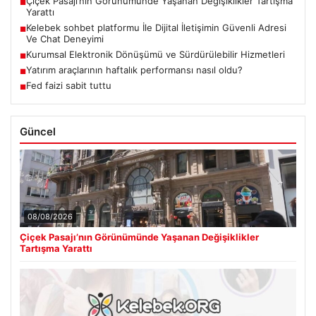
Çiçek Pasajı’nın Görünümünde Yaşanan Değişiklikler Tartışma
■
Yarattı
Kelebek sohbet platformu İle Dijital İletişimin Güvenli Adresi
■
Ve Chat Deneyimi
Kurumsal Elektronik Dönüşümü ve Sürdürülebilir Hizmetleri
■
Yatırım araçlarının haftalık performansı nasıl oldu?
■
Fed faizi sabit tuttu
■
Güncel
08/08/2026
Çiçek Pasajı’nın Görünümünde Yaşanan Değişiklikler
Tartışma Yarattı