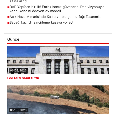
altına alındı
DAP Yapı’dan bir ilk! Emlak Konut güvencesi Dap vizyonuyla
■
kendi kendini ödeyen ev modeli
Açık Hava Mimarisinde Kalite ve bahçe mutfağı Tasarımları
■
Sapağı kaçırdı, zincirleme kazaya yol açtı
■
Güncel
06/08/2026
Fed faizi sabit tuttu
05/08/2026