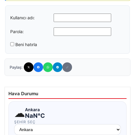
Kullanıcı adı:
Parola:
Beni hatırla
Paylaş:
Hava Durumu
☁
Ankara
NaN°C
ŞEHIR SEÇ