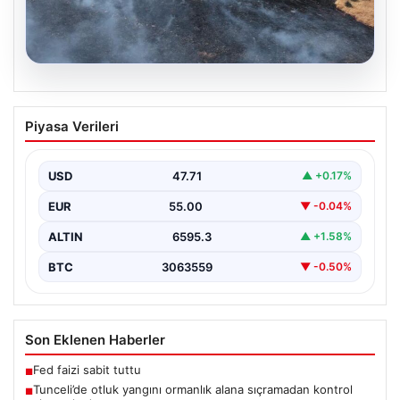
05.08.2026
Tunceli’de otluk yangını ormanlık alana
Piyasa Verileri
sıçramadan kontrol altına alındı
Tunceli'nin Yolkonak, Beydamı ve Karyemez köyleri
arasında bulunan otlaklık bölgede henüz
USD
47.71
▲ +0.17%
belirlenemeyen bir nedenle…
EUR
55.00
▼ -0.04%
ALTIN
6595.3
▲ +1.58%
BTC
3063559
▼ -0.50%
Son Eklenen Haberler
Fed faizi sabit tuttu
■
Tunceli’de otluk yangını ormanlık alana sıçramadan kontrol
■