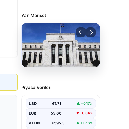
Yan Manşet
06.08.2026
Fed faizi sabit tuttu
Piyasa Verileri
USD
47.71
▲ +0.17%
EUR
55.00
▼ -0.04%
ALTIN
6595.3
▲ +1.58%