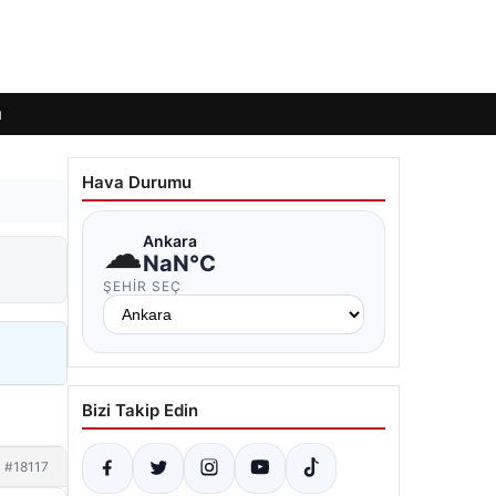
ı
Hava Durumu
☁
Ankara
NaN°C
ŞEHIR SEÇ
Bizi Takip Edin
#18117