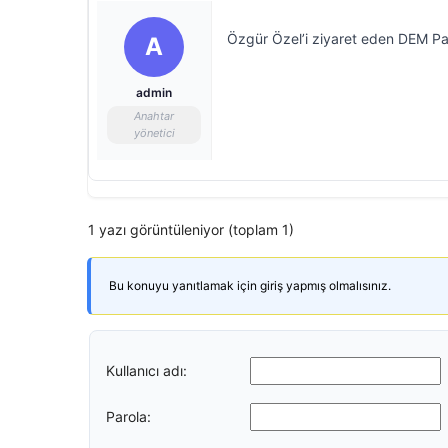
Özgür Özel’i ziyaret eden DEM Par
A
admin
Anahtar
yönetici
1 yazı görüntüleniyor (toplam 1)
Bu konuyu yanıtlamak için giriş yapmış olmalısınız.
Kullanıcı adı:
Parola: