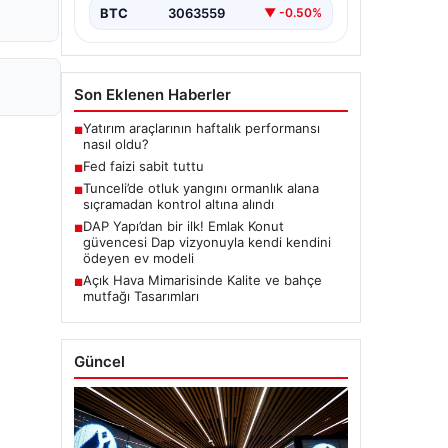
BTC
3063559
▼ -0.50%
Son Eklenen Haberler
Yatırım araçlarının haftalık performansı
■
nasıl oldu?
Fed faizi sabit tuttu
■
Tunceli’de otluk yangını ormanlık alana
■
sıçramadan kontrol altına alındı
DAP Yapı’dan bir ilk! Emlak Konut
■
güvencesi Dap vizyonuyla kendi kendini
ödeyen ev modeli
Açık Hava Mimarisinde Kalite ve bahçe
■
mutfağı Tasarımları
Güncel