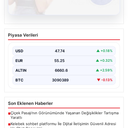
08.08.2026
Kelebek sohbet platformu İle Dijital
Piyasa Verileri
İletişimin Güvenli Adresi Ve Chat
Deneyimi
USD
47.74
▲ +0.18%
İnternet çağında bireylerin seviyeli bir biçimde iletişim
kurması büyük bir hassasiyet taşımaktadır. Günümüzde
EUR
55.25
▲ +0.32%
birçok…
ALTIN
6660.6
▲ +2.59%
BTC
3090389
▼ -0.13%
Son Eklenen Haberler
Çiçek Pasajı’nın Görünümünde Yaşanan Değişiklikler Tartışma
■
Yarattı
Kelebek sohbet platformu İle Dijital İletişimin Güvenli Adresi
■