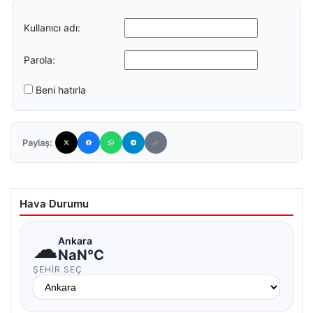
Kullanıcı adı:
Parola:
Beni hatırla
Paylaş:
Hava Durumu
☁
Ankara
NaN°C
ŞEHIR SEÇ