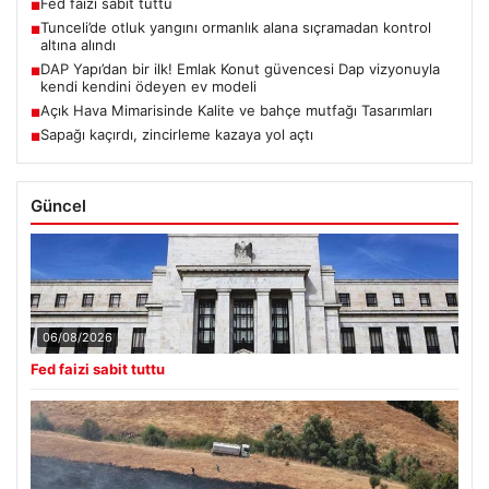
Fed faizi sabit tuttu
■
Tunceli’de otluk yangını ormanlık alana sıçramadan kontrol
■
altına alındı
DAP Yapı’dan bir ilk! Emlak Konut güvencesi Dap vizyonuyla
■
kendi kendini ödeyen ev modeli
Açık Hava Mimarisinde Kalite ve bahçe mutfağı Tasarımları
■
Sapağı kaçırdı, zincirleme kazaya yol açtı
■
Güncel
06/08/2026
Fed faizi sabit tuttu