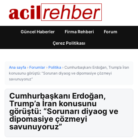
Güncel Haberler
Firma Rehberi
Forum
Çerez Politikası
Ana sayfa
›
Forumlar
›
Politika
›
Cumhurbaşkanı Erdoğan, Trump’a İran
konusunu görüştü: “Sorunarı diyaog ve dipomasiye çözmeyi
savunuyoruz”
Cumhurbaşkanı Erdoğan,
Trump’a İran konusunu
görüştü: “Sorunarı diyaog ve
dipomasiye çözmeyi
savunuyoruz”