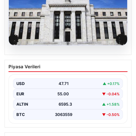
06.08.2026
Fed faizi sabit tuttu
Piyasa Verileri
USD
47.71
▲ +0.17%
EUR
55.00
▼ -0.04%
ALTIN
6595.3
▲ +1.58%
BTC
3063559
▼ -0.50%