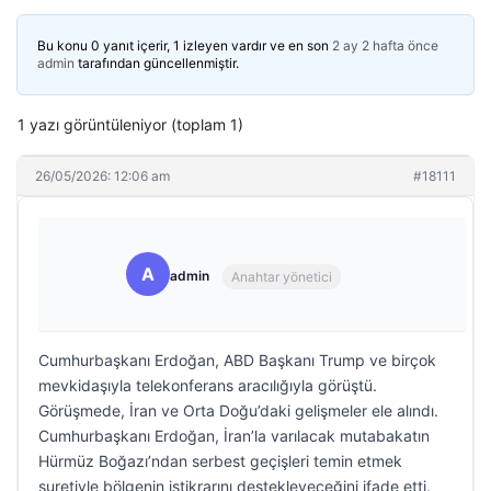
Bu konu 0 yanıt içerir, 1 izleyen vardır ve en son
2 ay 2 hafta önce
admin
tarafından güncellenmiştir.
1 yazı görüntüleniyor (toplam 1)
26/05/2026: 12:06 am
#18111
A
admin
Anahtar yönetici
Cumhurbaşkanı Erdoğan, ABD Başkanı Trump ve birçok
mevkidaşıyla telekonferans aracılığıyla görüştü.
Görüşmede, İran ve Orta Doğu’daki gelişmeler ele alındı.
Cumhurbaşkanı Erdoğan, İran’la varılacak mutabakatın
Hürmüz Boğazı’ndan serbest geçişleri temin etmek
suretiyle bölgenin istikrarını destekleyeceğini ifade etti.