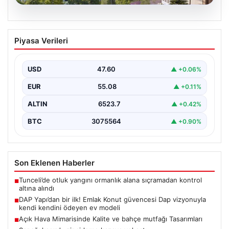
04.08.2026
DAP Yapı’dan bir ilk! Emlak Konut
Piyasa Verileri
güvencesi Dap vizyonuyla kendi
kendini ödeyen ev modeli
USD
47.60
▲ +0.06%
EUR
55.08
▲ +0.11%
ALTIN
6523.7
▲ +0.42%
BTC
3075564
▲ +0.90%
Son Eklenen Haberler
Tunceli’de otluk yangını ormanlık alana sıçramadan kontrol
■
altına alındı
DAP Yapı’dan bir ilk! Emlak Konut güvencesi Dap vizyonuyla
■
kendi kendini ödeyen ev modeli
Açık Hava Mimarisinde Kalite ve bahçe mutfağı Tasarımları
■