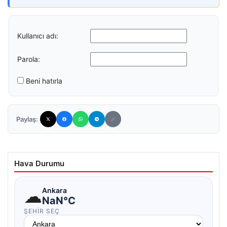
Kullanıcı adı:
Parola:
Beni hatırla
Paylaş:
Hava Durumu
☁
Ankara
NaN°C
ŞEHIR SEÇ