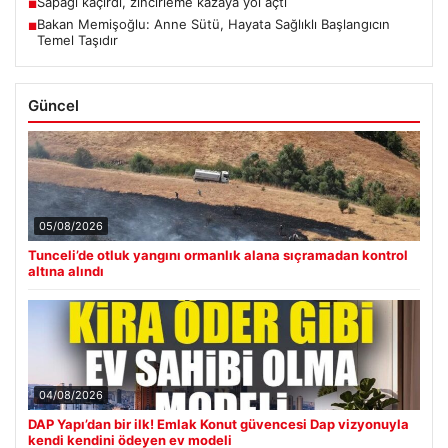
Sapağı kaçırdı, zincirleme kazaya yol açtı
■
Bakan Memişoğlu: Anne Sütü, Hayata Sağlıklı Başlangıcın
■
Temel Taşıdır
Güncel
05/08/2026
Tunceli’de otluk yangını ormanlık alana sıçramadan kontrol
altına alındı
04/08/2026
DAP Yapı’dan bir ilk! Emlak Konut güvencesi Dap vizyonuyla
kendi kendini ödeyen ev modeli