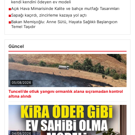
kendi kendini ödeyen ev modeli
Açık Hava Mimarisinde Kalite ve bahçe mutfağı Tasarımları
■
Sapağı kaçırdı, zincirleme kazaya yol açtı
■
Bakan Memişoğlu: Anne Sütü, Hayata Sağlıklı Başlangıcın
■
Temel Taşıdır
Güncel
05/08/2026
Tunceli’de otluk yangını ormanlık alana sıçramadan kontrol
altına alındı
04/08/2026