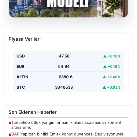
04.08.2026
DAP Yapı’dan bir ilk! Emlak Konut
Piyasa Verileri
güvencesi Dap vizyonuyla kendi
kendini ödeyen ev modeli
USD
47.58
▲ +0.10%
EUR
54.94
▲ +0.16%
ALTIN
6380.6
▲ +2.40%
BTC
3048538
▲ +0.92%
Son Eklenen Haberler
Tunceli’de otluk yangını ormanlık alana sıçramadan kontrol
■
altına alındı
DAP Yapı’dan bir ilk! Emlak Konut güvencesi Dap vizyonuyla
■