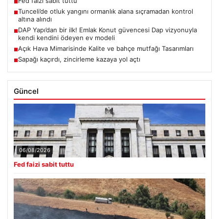
Fed faizi sabit tuttu
■
Tunceli’de otluk yangını ormanlık alana sıçramadan kontrol
■
altına alındı
DAP Yapı’dan bir ilk! Emlak Konut güvencesi Dap vizyonuyla
■
kendi kendini ödeyen ev modeli
Açık Hava Mimarisinde Kalite ve bahçe mutfağı Tasarımları
■
Sapağı kaçırdı, zincirleme kazaya yol açtı
■
Güncel
06/08/2026
Fed faizi sabit tuttu