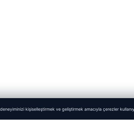
 deneyiminizi kişiselleştirmek ve geliştirmek amacıyla çerezler kullan
Tercüme Bürosu
|
Malta Dil Okulu
|
lemagrup.com.tr