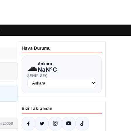
ı
Hava Durumu
☁
Ankara
NaN°C
ŞEHIR SEÇ
Bizi Takip Edin
#25658