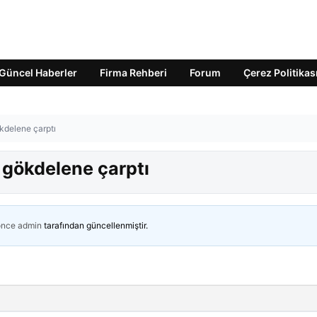
Güncel Haberler
Firma Rehberi
Forum
Çerez Politikas
kdelene çarptı
 gökdelene çarptı
önce
admin
tarafından güncellenmiştir.