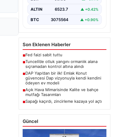
Karyemez köyleri arasında bulunan
otlaklık bölgede henüz
ALTIN
6523.7
▲ +0.42%
belirlenemeyen bir nedenle…
BTC
3075564
▲ +0.90%
Son Eklenen Haberler
Fed faizi sabit tuttu
■
Tunceli’de otluk yangını ormanlık alana
■
sıçramadan kontrol altına alındı
DAP Yapı’dan bir ilk! Emlak Konut
■
güvencesi Dap vizyonuyla kendi kendini
ödeyen ev modeli
Açık Hava Mimarisinde Kalite ve bahçe
■
mutfağı Tasarımları
Sapağı kaçırdı, zincirleme kazaya yol açtı
■
Güncel