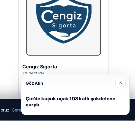
Cengiz Sigorta
23/06/2026
×
Göz Atın
Çin’de küçük uçak 108 katlı gökdelene
çarptı
ıyoruz.
Çerez Politikamız
Reddet
Kabul Et