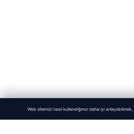
Web sitemizi nasıl kullandığınızı daha iyi anlayabilmek,
© 2026 Acil Rehber | Gündem Haberleri