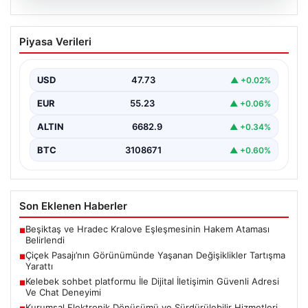
08.08.2026
Çiçek Pasajı’nın Görünümünde Yaşanan
Piyasa Verileri
Değişiklikler Tartışma Yarattı
İstanbul'un tarihi ve kültürel sembollerinden biri olan
Çiçek Pasajı, son dönemde giriş cephesine
USD
47.73
▲ +0.02%
yerleştirilen…
EUR
55.23
▲ +0.06%
ALTIN
6682.9
▲ +0.34%
BTC
3108671
▲ +0.60%
Son Eklenen Haberler
Beşiktaş ve Hradec Kralove Eşleşmesinin Hakem Ataması
■
Belirlendi
Çiçek Pasajı’nın Görünümünde Yaşanan Değişiklikler Tartışma
■
Yarattı
Kelebek sohbet platformu İle Dijital İletişimin Güvenli Adresi
■
Ve Chat Deneyimi
Kurumsal Elektronik Dönüşümü ve Sürdürülebilir Hizmetleri