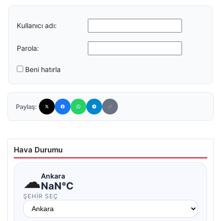
Kullanıcı adı:
Parola:
Beni hatırla
Paylaş:
Hava Durumu
☁
Ankara
NaN°C
ŞEHIR SEÇ