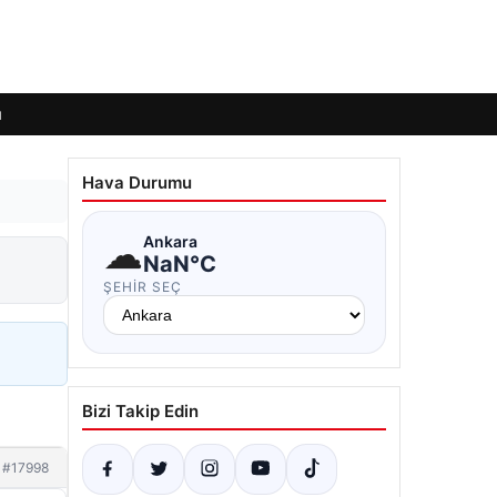
ı
Hava Durumu
☁
Ankara
NaN°C
ŞEHIR SEÇ
Bizi Takip Edin
#17998