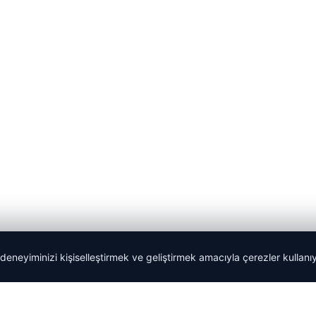
 deneyiminizi kişiselleştirmek ve geliştirmek amacıyla çerezler kullan
Tercüme Bürosu
|
Malta Dil Okulu
|
lemagrup.com.tr