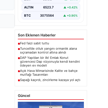
Karyemez köyleri arasında bulunan
otlaklık bölgede henüz
ALTIN
6523.7
▲ +0.42%
belirlenemeyen bir nedenle…
BTC
3075564
▲ +0.90%
Son Eklenen Haberler
Fed faizi sabit tuttu
■
Tunceli’de otluk yangını ormanlık alana
■
sıçramadan kontrol altına alındı
DAP Yapı’dan bir ilk! Emlak Konut
■
güvencesi Dap vizyonuyla kendi kendini
ödeyen ev modeli
Açık Hava Mimarisinde Kalite ve bahçe
■
mutfağı Tasarımları
Sapağı kaçırdı, zincirleme kazaya yol açtı
■
Güncel