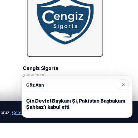
Cengiz Sigorta
23/06/2026
×
Göz Atın
Çin Devlet Başkanı Şi, Pakistan Başbakanı
Şahbaz’ı kabul etti
ıyoruz.
Çerez Politikamız
Reddet
Kabul Et