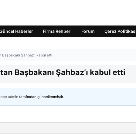
Güncel Haberler
Firma Rehberi
Forum
Çerez Politikas
n Başbakanı Şahbaz’ı kabul etti
stan Başbakanı Şahbaz’ı kabul etti
 önce
admin
tarafından güncellenmiştir.