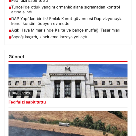
Fed faizi sabit tuttu
■
Tunceli’de otluk yangını ormanlık alana sıçramadan kontrol
■
altına alındı
DAP Yapı’dan bir ilk! Emlak Konut güvencesi Dap vizyonuyla
■
kendi kendini ödeyen ev modeli
Açık Hava Mimarisinde Kalite ve bahçe mutfağı Tasarımları
■
Sapağı kaçırdı, zincirleme kazaya yol açtı
■
Güncel
06/08/2026
Fed faizi sabit tuttu