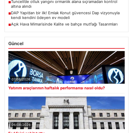
Tunceli’de otluk yangını ormanlık alana sıçramadan kontrol
■
altına alındı
DAP Yapı’dan bir ilk! Emlak Konut güvencesi Dap vizyonuyla
■
kendi kendini ödeyen ev modeli
Açık Hava Mimarisinde Kalite ve bahçe mutfağı Tasarımları
■
Güncel
07/08/2026
Yatırım araçlarının haftalık performansı nasıl oldu?
06/08/2026