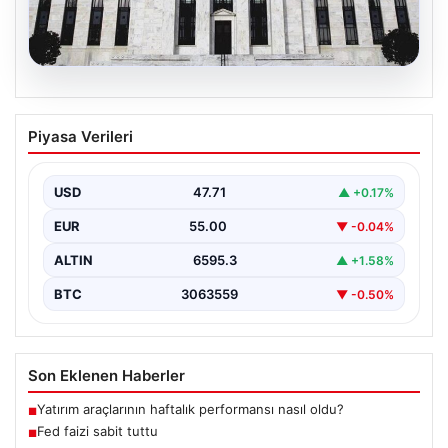
06.08.2026
Fed faizi sabit tuttu
Piyasa Verileri
USD
47.71
▲ +0.17%
EUR
55.00
▼ -0.04%
ALTIN
6595.3
▲ +1.58%
BTC
3063559
▼ -0.50%
Son Eklenen Haberler
Yatırım araçlarının haftalık performansı nasıl oldu?
■
Fed faizi sabit tuttu
■