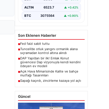
Karyemez köyleri arasında bulunan
otlaklık bölgede henüz
ALTIN
6523.7
▲ +0.42%
belirlenemeyen bir nedenle…
BTC
3075564
▲ +0.90%
Son Eklenen Haberler
Fed faizi sabit tuttu
■
Tunceli’de otluk yangını ormanlık alana
■
sıçramadan kontrol altına alındı
DAP Yapı’dan bir ilk! Emlak Konut
■
güvencesi Dap vizyonuyla kendi kendini
ödeyen ev modeli
Açık Hava Mimarisinde Kalite ve bahçe
■
mutfağı Tasarımları
Sapağı kaçırdı, zincirleme kazaya yol açtı
■
Güncel