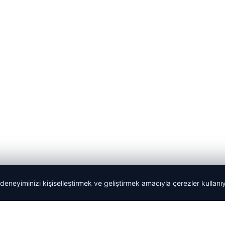
 deneyiminizi kişiselleştirmek ve geliştirmek amacıyla çerezler kullan
Tercüme Bürosu
|
Malta Dil Okulu
|
lemagrup.com.tr