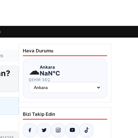
ı
Hava Durumu
26
☁
Ankara
an?
NaN°C
ŞEHIR SEÇ
Bizi Takip Edin
#14245