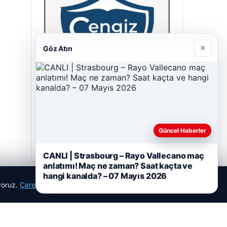
×
Göz Atın
Cengiz Sigorta
23/06/2026
Güncel Haberler
CANLI | Strasbourg – Rayo Vallecano maç
anlatımı! Maç ne zaman? Saat kaçta ve
hangi kanalda? – 07 Mayıs 2026
ıyoruz.
Çerez Politikamız
Reddet
Kabul Et