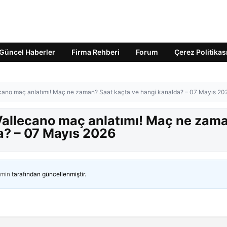
Güncel Haberler
Firma Rehberi
Forum
Çerez Politikas
ecano maç anlatımı! Maç ne zaman? Saat kaçta ve hangi kanalda? – 07 Mayıs 20
Vallecano maç anlatımı! Maç ne zam
a? – 07 Mayıs 2026
min
tarafından güncellenmiştir.