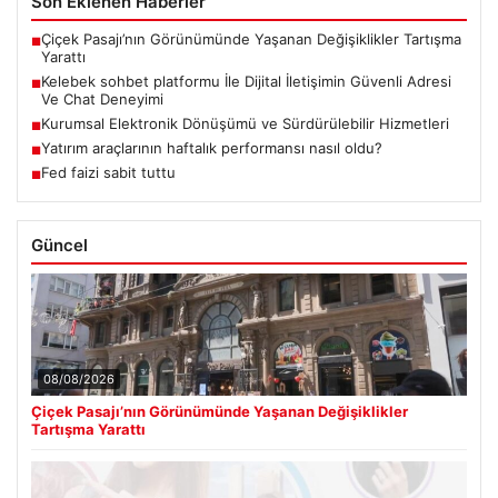
Son Eklenen Haberler
Çiçek Pasajı’nın Görünümünde Yaşanan Değişiklikler Tartışma
■
Yarattı
Kelebek sohbet platformu İle Dijital İletişimin Güvenli Adresi
■
Ve Chat Deneyimi
Kurumsal Elektronik Dönüşümü ve Sürdürülebilir Hizmetleri
■
Yatırım araçlarının haftalık performansı nasıl oldu?
■
Fed faizi sabit tuttu
■
Güncel
08/08/2026
Çiçek Pasajı’nın Görünümünde Yaşanan Değişiklikler
Tartışma Yarattı