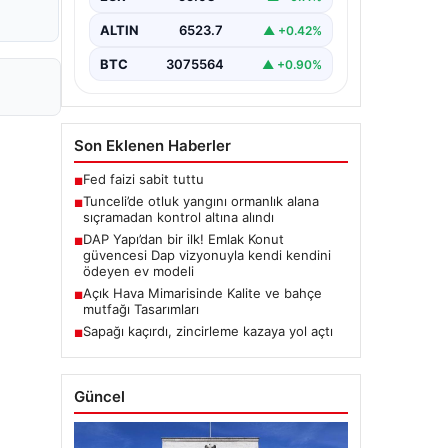
Karyemez köyleri arasında bulunan
otlaklık bölgede henüz
ALTIN
6523.7
▲ +0.42%
belirlenemeyen bir nedenle…
BTC
3075564
▲ +0.90%
Son Eklenen Haberler
Fed faizi sabit tuttu
■
Tunceli’de otluk yangını ormanlık alana
■
sıçramadan kontrol altına alındı
DAP Yapı’dan bir ilk! Emlak Konut
■
güvencesi Dap vizyonuyla kendi kendini
ödeyen ev modeli
Açık Hava Mimarisinde Kalite ve bahçe
■
mutfağı Tasarımları
Sapağı kaçırdı, zincirleme kazaya yol açtı
■
Güncel