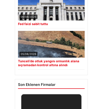
06/08/2026
Fed faizi sabit tuttu
05/08/2026
Tunceli’de otluk yangını ormanlık alana
sıçramadan kontrol altına alındı
Son Eklenen Firmalar