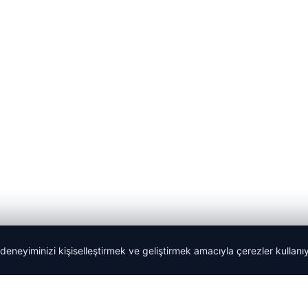
 deneyiminizi kişiselleştirmek ve geliştirmek amacıyla çerezler kullan
Tercüme Bürosu
|
Malta Dil Okulu
|
lemagrup.com.tr