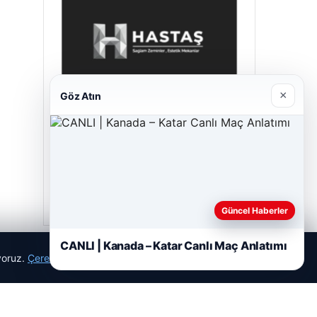
×
Göz Atın
Hastaş Beton
26/05/2026
Güncel Haberler
CANLI | Kanada – Katar Canlı Maç Anlatımı
ıyoruz.
Çerez Politikamız
Reddet
Kabul Et