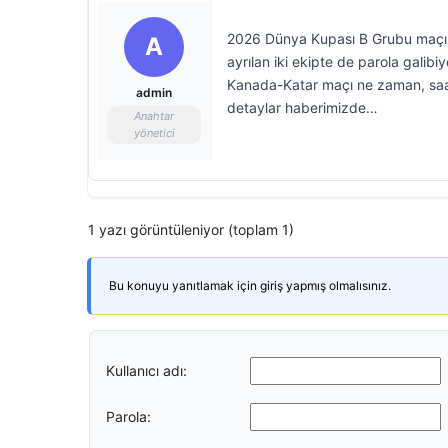
2026 Dünya Kupası B Grubu maçında
A
ayrılan iki ekipte de parola galib
Kanada-Katar maçı ne zaman, saat
admin
detaylar haberimizde…
Anahtar
yönetici
1 yazı görüntüleniyor (toplam 1)
Bu konuyu yanıtlamak için giriş yapmış olmalısınız.
Kullanıcı adı:
Parola: