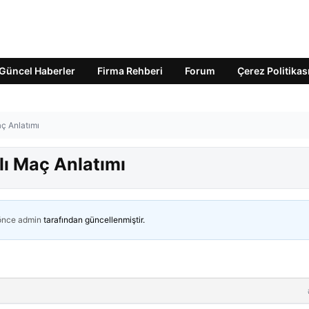
Güncel Haberler
Firma Rehberi
Forum
Çerez Politikas
ç Anlatımı
lı Maç Anlatımı
 önce
admin
tarafından güncellenmiştir.