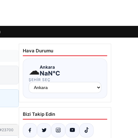
ı
Hava Durumu
☁
Ankara
NaN°C
ŞEHIR SEÇ
Bizi Takip Edin
#23700