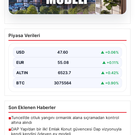
04.08.2026
DAP Yapı’dan bir ilk! Emlak Konut
Piyasa Verileri
güvencesi Dap vizyonuyla kendi
kendini ödeyen ev modeli
USD
47.60
▲ +0.06%
EUR
55.08
▲ +0.11%
ALTIN
6523.7
▲ +0.42%
BTC
3075564
▲ +0.90%
Son Eklenen Haberler
Tunceli’de otluk yangını ormanlık alana sıçramadan kontrol
■
altına alındı
DAP Yapı’dan bir ilk! Emlak Konut güvencesi Dap vizyonuyla
■
kendi kendini ödeyen ev modeli