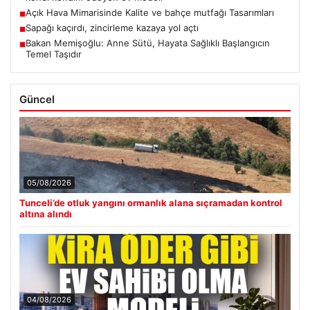
Açık Hava Mimarisinde Kalite ve bahçe mutfağı Tasarımları
■
Sapağı kaçırdı, zincirleme kazaya yol açtı
■
Bakan Memişoğlu: Anne Sütü, Hayata Sağlıklı Başlangıcın
■
Temel Taşıdır
Güncel
05/08/2026
Tunceli’de otluk yangını ormanlık alana sıçramadan kontrol
altına alındı
04/08/2026