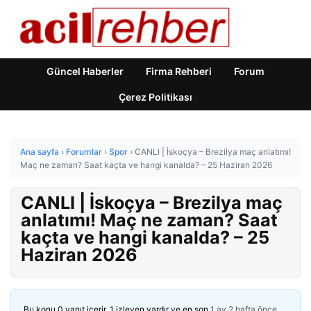
Güncel Haberler
Firma Rehberi
Forum
Çerez Politikası
Ana sayfa
›
Forumlar
›
Spor
›
CANLI | İskoçya – Brezilya maç anlatımı!
Maç ne zaman? Saat kaçta ve hangi kanalda? – 25 Haziran 2026
CANLI | İskoçya – Brezilya maç
anlatımı! Maç ne zaman? Saat
kaçta ve hangi kanalda? – 25
Haziran 2026
Bu konu 0 yanıt içerir, 1 izleyen vardır ve en son
1 ay 2 hafta önce