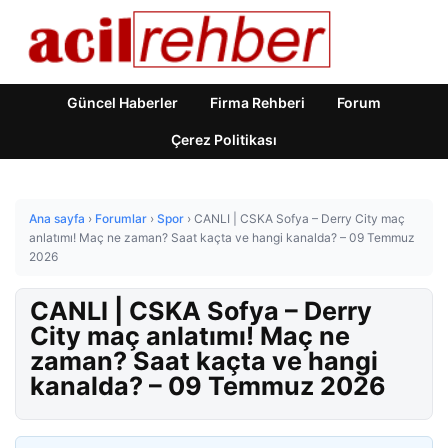
Güncel Haberler
Firma Rehberi
Forum
Çerez Politikası
Ana sayfa
›
Forumlar
›
Spor
›
CANLI | CSKA Sofya – Derry City maç
anlatımı! Maç ne zaman? Saat kaçta ve hangi kanalda? – 09 Temmuz
2026
CANLI | CSKA Sofya – Derry
City maç anlatımı! Maç ne
zaman? Saat kaçta ve hangi
kanalda? – 09 Temmuz 2026