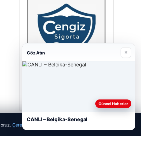
×
Göz Atın
Cengiz Sigorta
23/06/2026
Güncel Haberler
CANLI – Belçika-Senegal
ıyoruz.
Çerez Politikamız
Reddet
Kabul Et