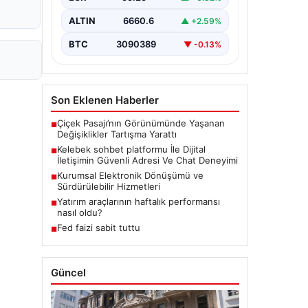
bir biçimde iletişim kurması büyük
bir hassasiyet taşımaktadır.
ALTIN
6660.6
▲ +2.59%
Günümüzde birçok…
BTC
3090389
▼ -0.13%
Son Eklenen Haberler
Çiçek Pasajı’nın Görünümünde Yaşanan
■
Değişiklikler Tartışma Yarattı
Kelebek sohbet platformu İle Dijital
■
İletişimin Güvenli Adresi Ve Chat Deneyimi
Kurumsal Elektronik Dönüşümü ve
■
Sürdürülebilir Hizmetleri
Yatırım araçlarının haftalık performansı
■
nasıl oldu?
Fed faizi sabit tuttu
■
Güncel