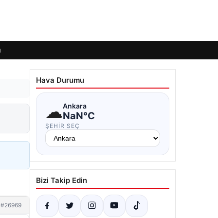
ı
Hava Durumu
☁
Ankara
NaN°C
ŞEHIR SEÇ
Bizi Takip Edin
#26969