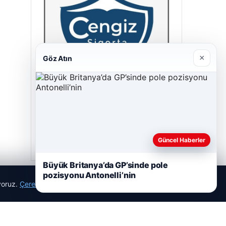
×
Göz Atın
Hastaş Beton
26/05/2026
Güncel Haberler
Büyük Britanya’da GP’sinde pole
pozisyonu Antonelli’nin
ıyoruz.
Çerez Politikamız
Reddet
Kabul Et