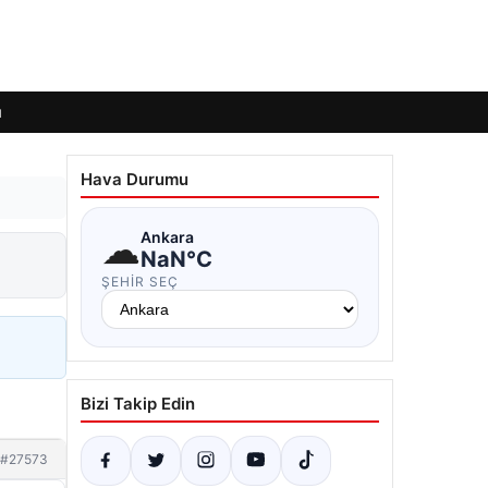
ı
Hava Durumu
☁
Ankara
NaN°C
ŞEHIR SEÇ
Bizi Takip Edin
#27573