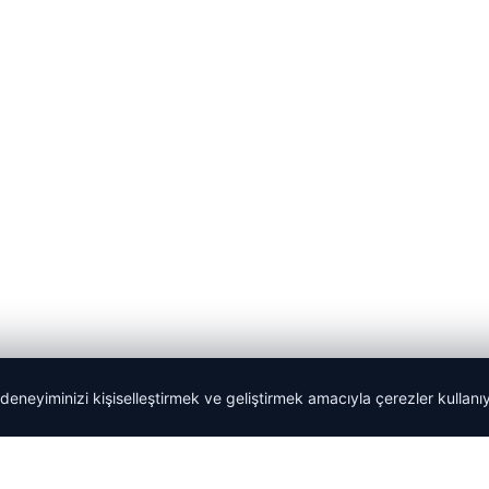
 deneyiminizi kişiselleştirmek ve geliştirmek amacıyla çerezler kullan
Tercüme Bürosu
|
Malta Dil Okulu
|
lemagrup.com.tr