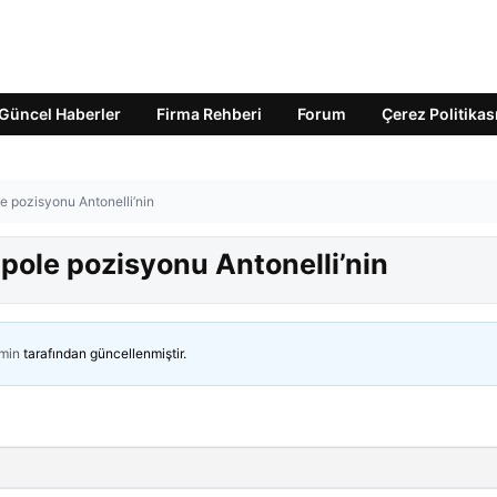
Güncel Haberler
Firma Rehberi
Forum
Çerez Politikas
e pozisyonu Antonelli’nin
pole pozisyonu Antonelli’nin
min
tarafından güncellenmiştir.