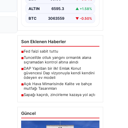
Karyemez köyleri arasında bulunan
otlaklık bölgede henüz
ALTIN
6595.3
▲ +1.58%
belirlenemeyen bir nedenle…
BTC
3063559
▼ -0.50%
Son Eklenen Haberler
Fed faizi sabit tuttu
■
Tunceli’de otluk yangını ormanlık alana
■
sıçramadan kontrol altına alındı
DAP Yapı’dan bir ilk! Emlak Konut
■
güvencesi Dap vizyonuyla kendi kendini
ödeyen ev modeli
Açık Hava Mimarisinde Kalite ve bahçe
■
mutfağı Tasarımları
Sapağı kaçırdı, zincirleme kazaya yol açtı
■
Güncel