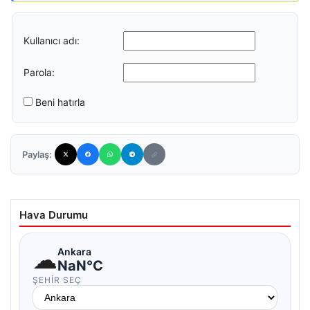
Kullanıcı adı:
Parola:
Beni hatırla
Paylaş:
Hava Durumu
☁
Ankara
NaN°C
ŞEHIR SEÇ