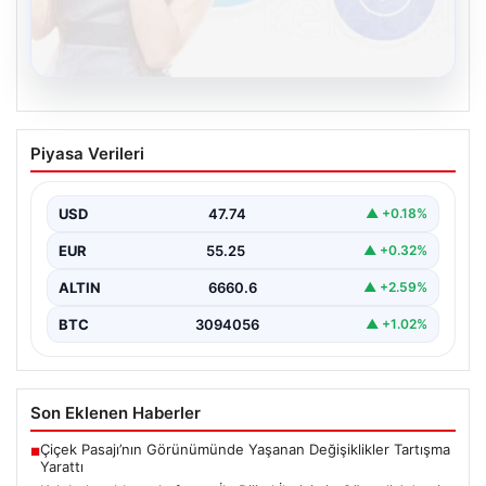
08.08.2026
Kelebek sohbet platformu İle Dijital
Piyasa Verileri
İletişimin Güvenli Adresi Ve Chat
Deneyimi
USD
47.74
▲ +0.18%
İnternet çağında bireylerin seviyeli bir biçimde iletişim
kurması büyük bir hassasiyet taşımaktadır. Günümüzde
EUR
55.25
▲ +0.32%
birçok…
ALTIN
6660.6
▲ +2.59%
BTC
3094056
▲ +1.02%
Son Eklenen Haberler
Çiçek Pasajı’nın Görünümünde Yaşanan Değişiklikler Tartışma
■
Yarattı