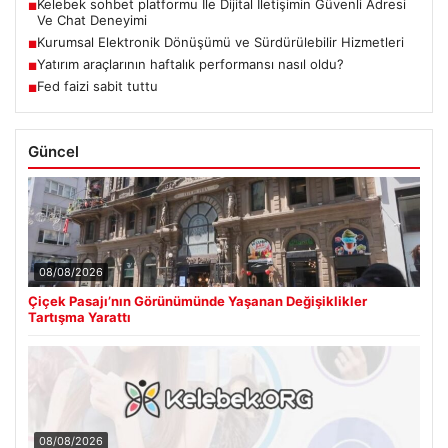
Kelebek sohbet platformu İle Dijital İletişimin Güvenli Adresi
■
Ve Chat Deneyimi
Kurumsal Elektronik Dönüşümü ve Sürdürülebilir Hizmetleri
■
Yatırım araçlarının haftalık performansı nasıl oldu?
■
Fed faizi sabit tuttu
■
Güncel
08/08/2026
Çiçek Pasajı’nın Görünümünde Yaşanan Değişiklikler
Tartışma Yarattı
08/08/2026