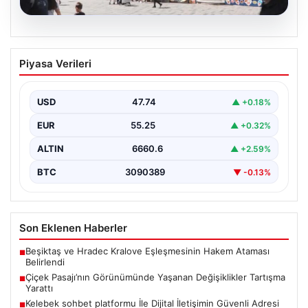
08.08.2026
Çiçek Pasajı’nın Görünümünde Yaşanan
Piyasa Verileri
Değişiklikler Tartışma Yarattı
İstanbul'un tarihi ve kültürel sembollerinden biri olan
Çiçek Pasajı, son dönemde giriş cephesine
USD
47.74
▲ +0.18%
yerleştirilen…
EUR
55.25
▲ +0.32%
ALTIN
6660.6
▲ +2.59%
BTC
3090389
▼ -0.13%
Son Eklenen Haberler
Beşiktaş ve Hradec Kralove Eşleşmesinin Hakem Ataması
■
Belirlendi
Çiçek Pasajı’nın Görünümünde Yaşanan Değişiklikler Tartışma
■
Yarattı
Kelebek sohbet platformu İle Dijital İletişimin Güvenli Adresi
■