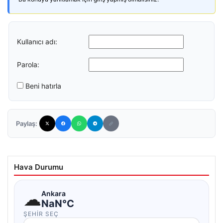
Kullanıcı adı:
Parola:
Beni hatırla
Paylaş:
Hava Durumu
☁
Ankara
NaN°C
ŞEHIR SEÇ