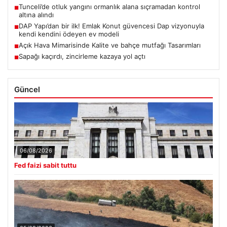
Tunceli’de otluk yangını ormanlık alana sıçramadan kontrol
■
altına alındı
DAP Yapı’dan bir ilk! Emlak Konut güvencesi Dap vizyonuyla
■
kendi kendini ödeyen ev modeli
Açık Hava Mimarisinde Kalite ve bahçe mutfağı Tasarımları
■
Sapağı kaçırdı, zincirleme kazaya yol açtı
■
Güncel
06/08/2026
Fed faizi sabit tuttu