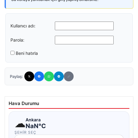
Kullanıcı adı:
Parola:
Beni hatırla
Paylaş:
Hava Durumu
☁
Ankara
NaN°C
ŞEHIR SEÇ