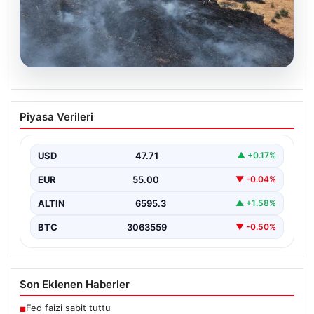
05.08.2026
Tunceli’de otluk yangını ormanlık alana
Piyasa Verileri
sıçramadan kontrol altına alındı
Tunceli'nin Yolkonak, Beydamı ve Karyemez köyleri
arasında bulunan otlaklık bölgede henüz
USD
47.71
▲ +0.17%
belirlenemeyen bir nedenle…
EUR
55.00
▼ -0.04%
ALTIN
6595.3
▲ +1.58%
BTC
3063559
▼ -0.50%
Son Eklenen Haberler
Fed faizi sabit tuttu
■