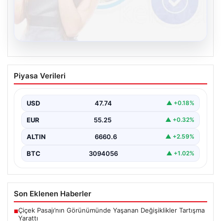
08.08.2026
Kelebek sohbet platformu İle Dijital
Piyasa Verileri
İletişimin Güvenli Adresi Ve Chat
Deneyimi
USD
47.74
▲ +0.18%
İnternet çağında bireylerin seviyeli bir biçimde iletişim
kurması büyük bir hassasiyet taşımaktadır. Günümüzde
EUR
55.25
▲ +0.32%
birçok…
ALTIN
6660.6
▲ +2.59%
BTC
3094056
▲ +1.02%
Son Eklenen Haberler
Çiçek Pasajı’nın Görünümünde Yaşanan Değişiklikler Tartışma
■
Yarattı