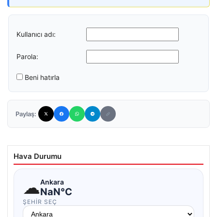
Kullanıcı adı:
Parola:
Beni hatırla
Paylaş:
Hava Durumu
☁
Ankara
NaN°C
ŞEHIR SEÇ