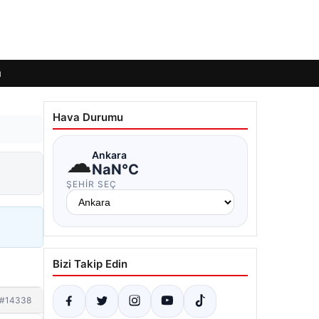
ı
Hava Durumu
☁
Ankara
NaN°C
ŞEHIR SEÇ
Bizi Takip Edin
#14338