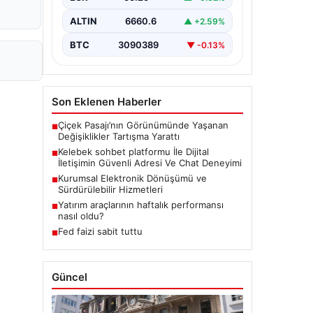
bir biçimde iletişim kurması büyük
bir hassasiyet taşımaktadır.
ALTIN
6660.6
▲ +2.59%
Günümüzde birçok…
BTC
3090389
▼ -0.13%
Son Eklenen Haberler
Çiçek Pasajı’nın Görünümünde Yaşanan
■
Değişiklikler Tartışma Yarattı
Kelebek sohbet platformu İle Dijital
■
İletişimin Güvenli Adresi Ve Chat Deneyimi
Kurumsal Elektronik Dönüşümü ve
■
Sürdürülebilir Hizmetleri
Yatırım araçlarının haftalık performansı
■
nasıl oldu?
Fed faizi sabit tuttu
■
Güncel