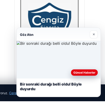
×
Göz Atın
Cengiz Sigorta
23/06/2026
Güncel Haberler
Bir sonraki durağı belli oldu! Böyle
duyurdu
ıyoruz.
Çerez Politikamız
Reddet
Kabul Et