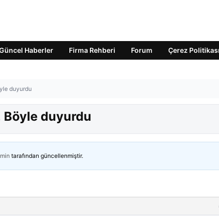
Güncel Haberler
Firma Rehberi
Forum
Çerez Politikas
Böyle duyurdu
u! Böyle duyurdu
min
tarafından güncellenmiştir.