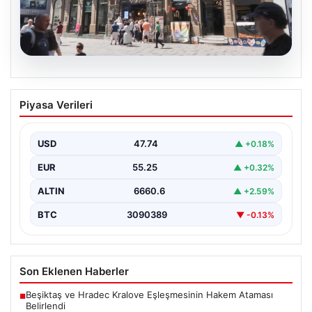
08.08.2026
Çiçek Pasajı’nın Görünümünde Yaşanan
Piyasa Verileri
Değişiklikler Tartışma Yarattı
İstanbul'un tarihi ve kültürel sembollerinden biri olan
Çiçek Pasajı, son dönemde giriş cephesine
USD
47.74
▲ +0.18%
yerleştirilen…
EUR
55.25
▲ +0.32%
ALTIN
6660.6
▲ +2.59%
BTC
3090389
▼ -0.13%
Son Eklenen Haberler
Beşiktaş ve Hradec Kralove Eşleşmesinin Hakem Ataması
■
Belirlendi