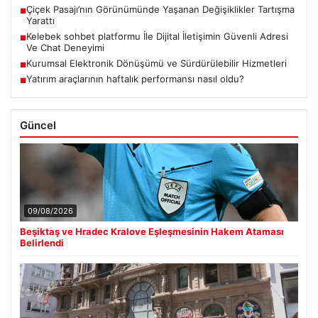
Çiçek Pasajı’nın Görünümünde Yaşanan Değişiklikler Tartışma
■
Yarattı
Kelebek sohbet platformu İle Dijital İletişimin Güvenli Adresi
■
Ve Chat Deneyimi
Kurumsal Elektronik Dönüşümü ve Sürdürülebilir Hizmetleri
■
Yatırım araçlarının haftalık performansı nasıl oldu?
■
Güncel
09/08/2026
Beşiktaş ve Hradec Kralove Eşleşmesinin Hakem Ataması
Belirlendi