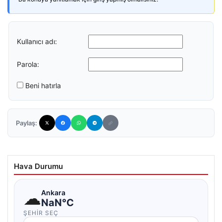
Kullanıcı adı:
Parola:
Beni hatırla
Paylaş:
Hava Durumu
☁
Ankara
NaN°C
ŞEHIR SEÇ