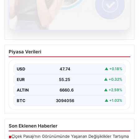
08.08.2026
Kelebek sohbet platformu İle Dijital
Piyasa Verileri
İletişimin Güvenli Adresi Ve Chat
Deneyimi
USD
47.74
▲ +0.18%
İnternet çağında bireylerin seviyeli bir biçimde iletişim
kurması büyük bir hassasiyet taşımaktadır. Günümüzde
EUR
55.25
▲ +0.32%
birçok…
ALTIN
6660.6
▲ +2.59%
BTC
3094056
▲ +1.02%
Son Eklenen Haberler
Çiçek Pasajı’nın Görünümünde Yaşanan Değişiklikler Tartışma
■