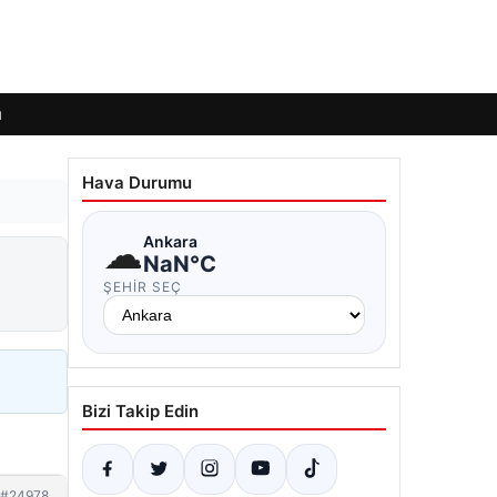
ı
Hava Durumu
☁
Ankara
NaN°C
ŞEHIR SEÇ
Bizi Takip Edin
#24978