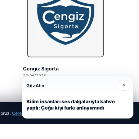
Cengiz Sigorta
23/06/2026
×
Göz Atın
Bilim insanları ses dalgalarıyla kahve
yaptı: Çoğu kişi farkı anlayamadı
ıyoruz.
Çerez Politikamız
Reddet
Kabul Et