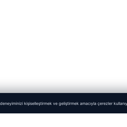
 deneyiminizi kişiselleştirmek ve geliştirmek amacıyla çerezler kullan
Tercüme Bürosu
|
Malta Dil Okulu
|
lemagrup.com.tr