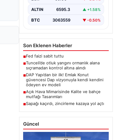
Karyemez köyleri arasında bulunan
otlaklık bölgede henüz
ALTIN
6595.3
▲ +1.58%
belirlenemeyen bir nedenle…
BTC
3063559
▼ -0.50%
Son Eklenen Haberler
Fed faizi sabit tuttu
■
Tunceli’de otluk yangını ormanlık alana
■
sıçramadan kontrol altına alındı
DAP Yapı’dan bir ilk! Emlak Konut
■
güvencesi Dap vizyonuyla kendi kendini
ödeyen ev modeli
Açık Hava Mimarisinde Kalite ve bahçe
■
mutfağı Tasarımları
Sapağı kaçırdı, zincirleme kazaya yol açtı
■
Güncel