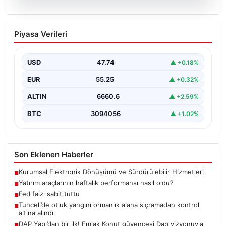
07.08.2026
Yatırım araçlarının haftalık performansı
Piyasa Verileri
nasıl oldu?
USD
47.74
▲ +0.18%
EUR
55.25
▲ +0.32%
ALTIN
6660.6
▲ +2.59%
BTC
3094056
▲ +1.02%
Son Eklenen Haberler
Kurumsal Elektronik Dönüşümü ve Sürdürülebilir Hizmetleri
■
Yatırım araçlarının haftalık performansı nasıl oldu?
■
Fed faizi sabit tuttu
■
Tunceli’de otluk yangını ormanlık alana sıçramadan kontrol
■
altına alındı
DAP Yapı’dan bir ilk! Emlak Konut güvencesi Dap vizyonuyla
■