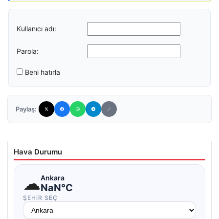
Kullanıcı adı:
Parola:
Beni hatırla
Paylaş:
Hava Durumu
☁
Ankara
NaN°C
ŞEHIR SEÇ