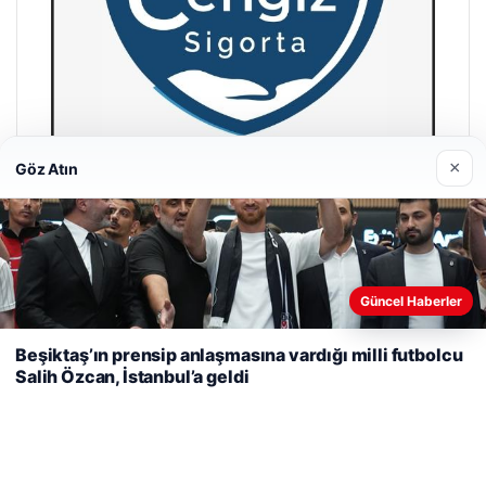
×
Göz Atın
Cengiz Sigorta
23/06/2026
Web sitemizi nasıl kullandığınızı daha iyi anlayabilmek,
Güncel Haberler
deneyiminizi kişiselleştirmek ve geliştirmek amacıyla çerezler
kullanıyoruz.
Çerez Politikamız
Beşiktaş’ın prensip anlaşmasına vardığı milli futbolcu
Salih Özcan, İstanbul’a geldi
Reddet
Kabul Et
© 2026 Acil Rehber | Gündem Haberleri
Tercüme Bürosu
|
Malta Dil Okulu
|
lemagrup.com.tr