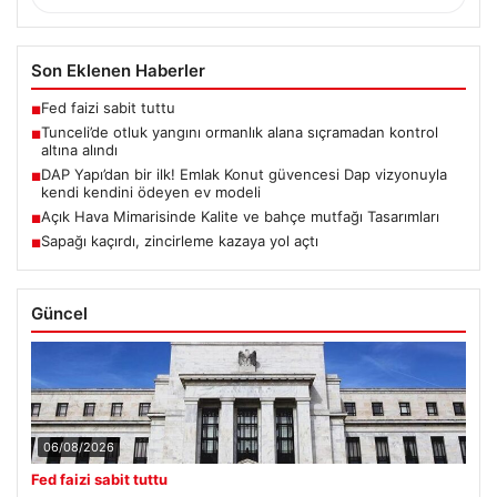
Son Eklenen Haberler
Fed faizi sabit tuttu
■
Tunceli’de otluk yangını ormanlık alana sıçramadan kontrol
■
altına alındı
DAP Yapı’dan bir ilk! Emlak Konut güvencesi Dap vizyonuyla
■
kendi kendini ödeyen ev modeli
Açık Hava Mimarisinde Kalite ve bahçe mutfağı Tasarımları
■
Sapağı kaçırdı, zincirleme kazaya yol açtı
■
Güncel
06/08/2026
Fed faizi sabit tuttu