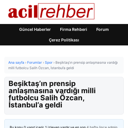
Güncel Haberler
Firma Rehberi
Forum
Çerez Politikası
Ana sayfa
›
Forumlar
›
Spor
›
Beşiktaş’ın prensip anlaşmasına vardığı
milli futbolcu Salih Özcan, İstanbul’a geldi
Beşiktaş’ın prensip
anlaşmasına vardığı milli
futbolcu Salih Özcan,
İstanbul’a geldi
Bu konu 0 yanıt içerir, 1 izleyen vardır ve en son
4 hafta önce
admin