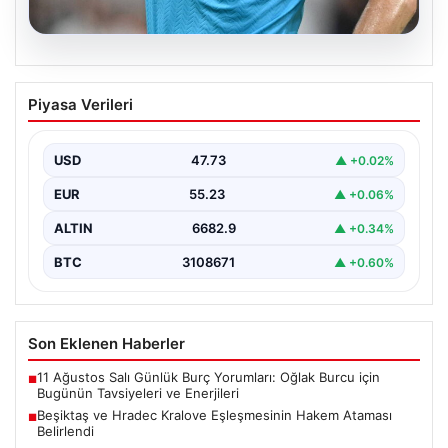
09.08.2026
Beşiktaş ve Hradec Kralove
Piyasa Verileri
Eşleşmesinin Hakem Ataması Belirlendi
Beşiktaş ile Hradec Kralove arasında gerçekleşecek
olan UEFA Avrupa Ligi üçüncü ön eleme turu…
USD
47.73
▲ +0.02%
EUR
55.23
▲ +0.06%
ALTIN
6682.9
▲ +0.34%
BTC
3108671
▲ +0.60%
Son Eklenen Haberler
11 Ağustos Salı Günlük Burç Yorumları: Oğlak Burcu için
■
Bugünün Tavsiyeleri ve Enerjileri
Beşiktaş ve Hradec Kralove Eşleşmesinin Hakem Ataması
■
Belirlendi