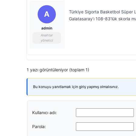
Türkiye Sigorta Basketbol Süper Li
A
Galatasaray’ı 108-83’lük skorla ma
admin
Anahtar
yönetici
1 yazı görüntüleniyor (toplam 1)
Bu konuyu yanıtlamak için giriş yapmış olmalısınız.
Kullanıcı adı:
Parola: