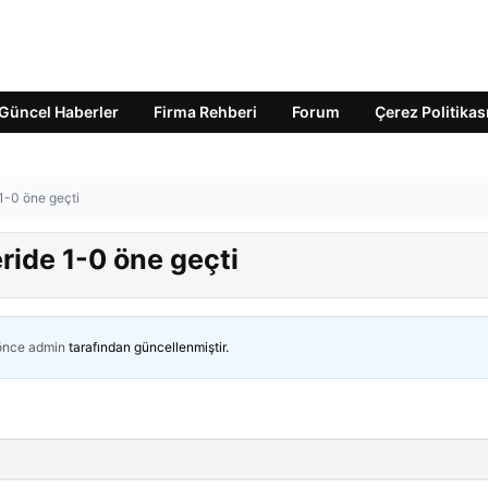
Güncel Haberler
Firma Rehberi
Forum
Çerez Politikas
 1-0 öne geçti
ride 1-0 öne geçti
 önce
admin
tarafından güncellenmiştir.