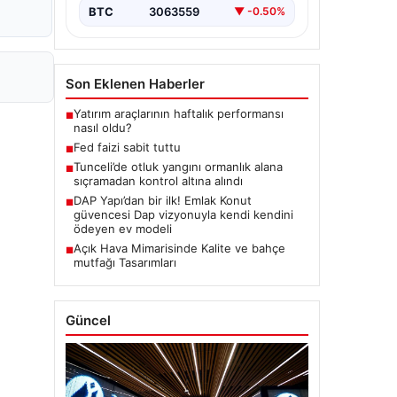
BTC
3063559
▼ -0.50%
Son Eklenen Haberler
Yatırım araçlarının haftalık performansı
■
nasıl oldu?
Fed faizi sabit tuttu
■
Tunceli’de otluk yangını ormanlık alana
■
sıçramadan kontrol altına alındı
DAP Yapı’dan bir ilk! Emlak Konut
■
güvencesi Dap vizyonuyla kendi kendini
ödeyen ev modeli
Açık Hava Mimarisinde Kalite ve bahçe
■
mutfağı Tasarımları
Güncel