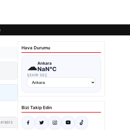
ı
Hava Durumu
☁
Ankara
NaN°C
ŞEHIR SEÇ
Bizi Takip Edin
#18613