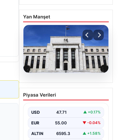
Yan Manşet
06.08.2026
Fed faizi sabit tuttu
Piyasa Verileri
USD
47.71
▲ +0.17%
EUR
55.00
▼ -0.04%
ALTIN
6595.3
▲ +1.58%