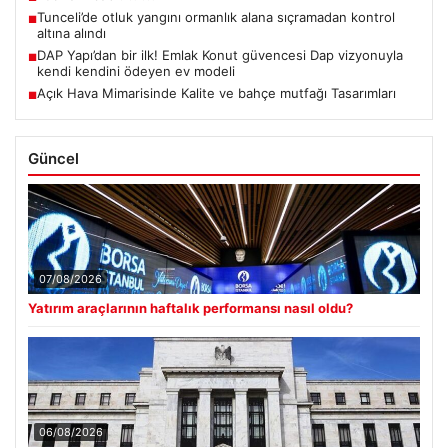
Tunceli’de otluk yangını ormanlık alana sıçramadan kontrol
■
altına alındı
DAP Yapı’dan bir ilk! Emlak Konut güvencesi Dap vizyonuyla
■
kendi kendini ödeyen ev modeli
Açık Hava Mimarisinde Kalite ve bahçe mutfağı Tasarımları
■
Güncel
07/08/2026
Yatırım araçlarının haftalık performansı nasıl oldu?
06/08/2026