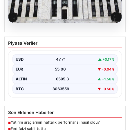
06.08.2026
Fed faizi sabit tuttu
Piyasa Verileri
USD
47.71
▲ +0.17%
EUR
55.00
▼ -0.04%
ALTIN
6595.3
▲ +1.58%
BTC
3063559
▼ -0.50%
Son Eklenen Haberler
Yatırım araçlarının haftalık performansı nasıl oldu?
■
Fed faizi sabit tuttu
■