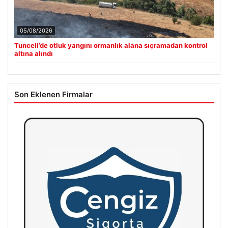
05/08/2026
Tunceli’de otluk yangını ormanlık alana sıçramadan kontrol
altına alındı
Son Eklenen Firmalar