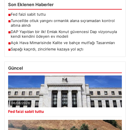
Son Eklenen Haberler
Fed faizi sabit tuttu
■
Tunceli’de otluk yangını ormanlık alana sıçramadan kontrol
■
altına alındı
DAP Yapı’dan bir ilk! Emlak Konut güvencesi Dap vizyonuyla
■
kendi kendini ödeyen ev modeli
Açık Hava Mimarisinde Kalite ve bahçe mutfağı Tasarımları
■
Sapağı kaçırdı, zincirleme kazaya yol açtı
■
Güncel
06/08/2026
Fed faizi sabit tuttu