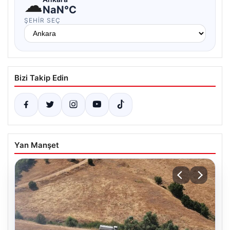
☁
NaN°C
ŞEHIR SEÇ
Bizi Takip Edin
Yan Manşet