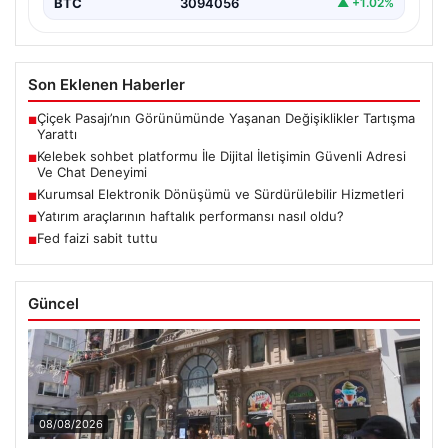
BTC
3094056
▲ +1.02%
Son Eklenen Haberler
Çiçek Pasajı’nın Görünümünde Yaşanan Değişiklikler Tartışma
■
Yarattı
Kelebek sohbet platformu İle Dijital İletişimin Güvenli Adresi
■
Ve Chat Deneyimi
Kurumsal Elektronik Dönüşümü ve Sürdürülebilir Hizmetleri
■
Yatırım araçlarının haftalık performansı nasıl oldu?
■
Fed faizi sabit tuttu
■
Güncel
08/08/2026