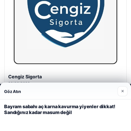
Cengiz Sigorta
23/06/2026
×
Göz Atın
Web sitemizi nasıl kullandığınızı daha iyi anlayabilmek,
deneyiminizi kişiselleştirmek ve geliştirmek amacıyla çerezler
kullanıyoruz.
Çerez Politikamız
Bayram sabahı aç karna kavurma yiyenler dikkat!
Sandığınız kadar masum değil
Reddet
Kabul Et
© 2026 Acil Rehber | Gündem Haberleri