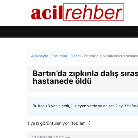
Ana sayfa
›
Forumlar
›
Genel
›
Bartın’da zıpkınla dalış sırasınd
Bartın’da zıpkınla dalış sıra
hastanede öldü
Bu konu 0 yanıt içerir, 1 izleyen vardır ve en son
2 ay 3 hafta
1 yazı görüntüleniyor (toplam 1)
12/05/2026: 10:07 pm