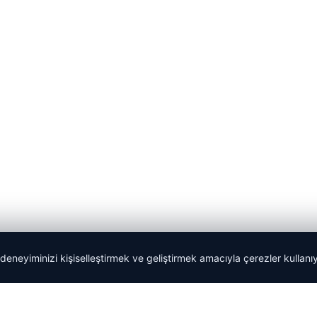
 deneyiminizi kişiselleştirmek ve geliştirmek amacıyla çerezler kullan
Tercüme Bürosu
|
Malta Dil Okulu
|
lemagrup.com.tr