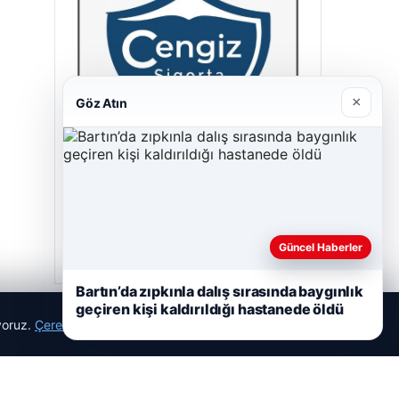
×
Göz Atın
Cengiz Sigorta
23/06/2026
Güncel Haberler
Bartın’da zıpkınla dalış sırasında baygınlık
geçiren kişi kaldırıldığı hastanede öldü
ıyoruz.
Çerez Politikamız
Reddet
Kabul Et