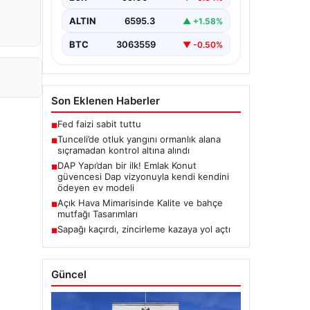
Karyemez köyleri arasında bulunan
otlaklık bölgede henüz
ALTIN
6595.3
▲ +1.58%
belirlenemeyen bir nedenle…
BTC
3063559
▼ -0.50%
Son Eklenen Haberler
Fed faizi sabit tuttu
■
Tunceli’de otluk yangını ormanlık alana
■
sıçramadan kontrol altına alındı
DAP Yapı’dan bir ilk! Emlak Konut
■
güvencesi Dap vizyonuyla kendi kendini
ödeyen ev modeli
Açık Hava Mimarisinde Kalite ve bahçe
■
mutfağı Tasarımları
Sapağı kaçırdı, zincirleme kazaya yol açtı
■
Güncel