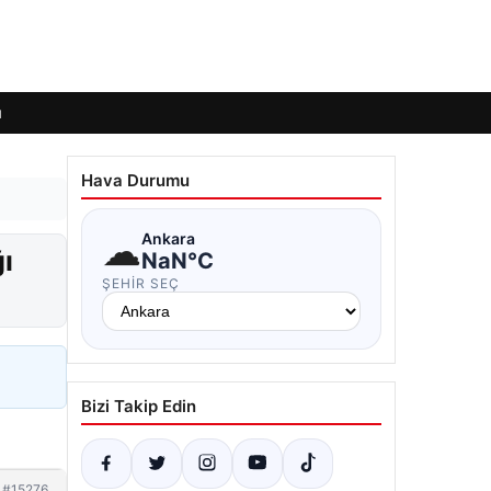
ı
Hava Durumu
☁
Ankara
ğı
NaN°C
ŞEHIR SEÇ
Bizi Takip Edin
#15276