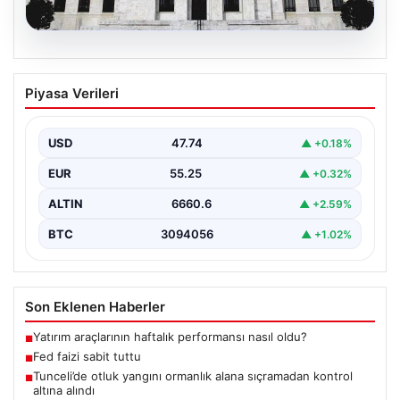
06.08.2026
Fed faizi sabit tuttu
Piyasa Verileri
USD
47.74
▲ +0.18%
EUR
55.25
▲ +0.32%
ALTIN
6660.6
▲ +2.59%
BTC
3094056
▲ +1.02%
Son Eklenen Haberler
Yatırım araçlarının haftalık performansı nasıl oldu?
■
Fed faizi sabit tuttu
■
Tunceli’de otluk yangını ormanlık alana sıçramadan kontrol
■
altına alındı