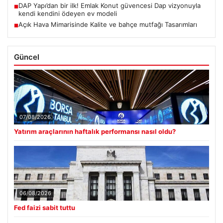
DAP Yapı’dan bir ilk! Emlak Konut güvencesi Dap vizyonuyla
■
kendi kendini ödeyen ev modeli
Açık Hava Mimarisinde Kalite ve bahçe mutfağı Tasarımları
■
Güncel
07/08/2026
Yatırım araçlarının haftalık performansı nasıl oldu?
06/08/2026
Fed faizi sabit tuttu