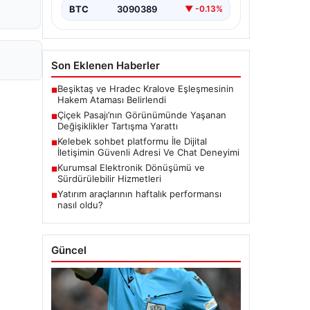
BTC
3090389
▼ -0.13%
Son Eklenen Haberler
Beşiktaş ve Hradec Kralove Eşleşmesinin
■
Hakem Ataması Belirlendi
Çiçek Pasajı’nın Görünümünde Yaşanan
■
Değişiklikler Tartışma Yarattı
Kelebek sohbet platformu İle Dijital
■
İletişimin Güvenli Adresi Ve Chat Deneyimi
Kurumsal Elektronik Dönüşümü ve
■
Sürdürülebilir Hizmetleri
Yatırım araçlarının haftalık performansı
■
nasıl oldu?
Güncel