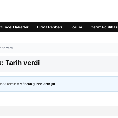
Güncel Haberler
Firma Rehberi
Forum
Çerez Politikas
arih verdi
: Tarih verdi
 önce
admin
tarafından güncellenmiştir.