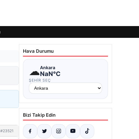
ı
Hava Durumu
☁
Ankara
NaN°C
ŞEHIR SEÇ
Bizi Takip Edin
#23521