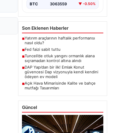
BTC
3063559
▼ -0.50%
Son Eklenen Haberler
Yatırım araçlarının haftalık performansı
■
nasıl oldu?
Fed faizi sabit tuttu
■
Tunceli’de otluk yangını ormanlık alana
■
sıçramadan kontrol altına alındı
DAP Yapı’dan bir ilk! Emlak Konut
■
güvencesi Dap vizyonuyla kendi kendini
ödeyen ev modeli
Açık Hava Mimarisinde Kalite ve bahçe
■
mutfağı Tasarımları
Güncel