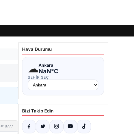
ı
Hava Durumu
☁
Ankara
NaN°C
ŞEHIR SEÇ
Bizi Takip Edin
#18777