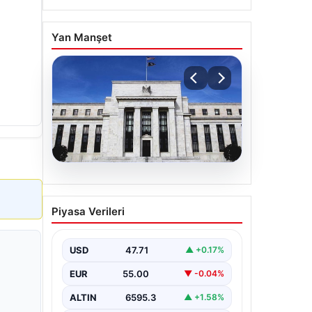
Yan Manşet
06.08.2026
Fed faizi sabit tuttu
Piyasa Verileri
USD
47.71
▲ +0.17%
EUR
55.00
▼ -0.04%
ALTIN
6595.3
▲ +1.58%