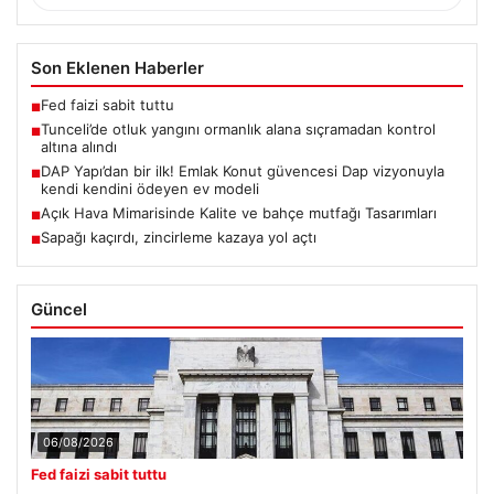
Son Eklenen Haberler
Fed faizi sabit tuttu
■
Tunceli’de otluk yangını ormanlık alana sıçramadan kontrol
■
altına alındı
DAP Yapı’dan bir ilk! Emlak Konut güvencesi Dap vizyonuyla
■
kendi kendini ödeyen ev modeli
Açık Hava Mimarisinde Kalite ve bahçe mutfağı Tasarımları
■
Sapağı kaçırdı, zincirleme kazaya yol açtı
■
Güncel
06/08/2026
Fed faizi sabit tuttu