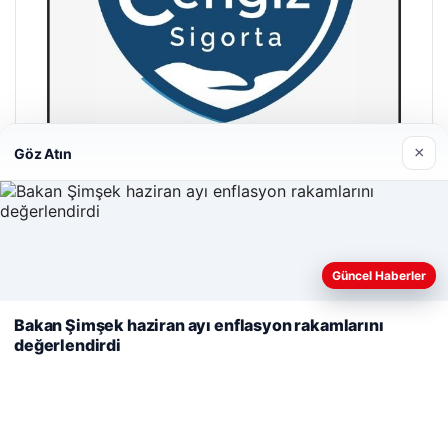
×
Göz Atın
Cengiz Sigorta
23/06/2026
Web sitemizi nasıl kullandığınızı daha iyi anlayabilmek,
Güncel Haberler
deneyiminizi kişiselleştirmek ve geliştirmek amacıyla çerezler
kullanıyoruz.
Çerez Politikamız
Bakan Şimşek haziran ayı enflasyon rakamlarını
değerlendirdi
Reddet
Kabul Et
© 2026 Acil Rehber | Gündem Haberleri
Tercüme Bürosu
|
Malta Dil Okulu
|
lemagrup.com.tr