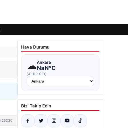
ı
Hava Durumu
☁
Ankara
NaN°C
ŞEHIR SEÇ
Bizi Takip Edin
#25330