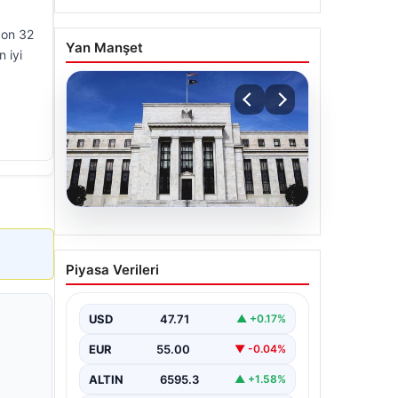
Son 32
Yan Manşet
 iyi
06.08.2026
Fed faizi sabit tuttu
Piyasa Verileri
USD
47.71
▲ +0.17%
EUR
55.00
▼ -0.04%
ALTIN
6595.3
▲ +1.58%