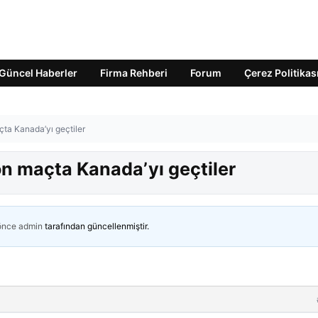
Güncel Haberler
Firma Rehberi
Forum
Çerez Politikas
çta Kanada’yı geçtiler
Son maçta Kanada’yı geçtiler
 önce
admin
tarafından güncellenmiştir.