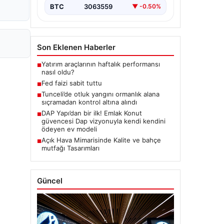
BTC
3063559
▼ -0.50%
Son Eklenen Haberler
Yatırım araçlarının haftalık performansı
■
nasıl oldu?
Fed faizi sabit tuttu
■
Tunceli’de otluk yangını ormanlık alana
■
sıçramadan kontrol altına alındı
DAP Yapı’dan bir ilk! Emlak Konut
■
güvencesi Dap vizyonuyla kendi kendini
ödeyen ev modeli
Açık Hava Mimarisinde Kalite ve bahçe
■
mutfağı Tasarımları
Güncel