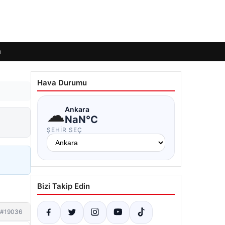
ı
Hava Durumu
☁
Ankara
NaN°C
ŞEHIR SEÇ
Bizi Takip Edin
#19036