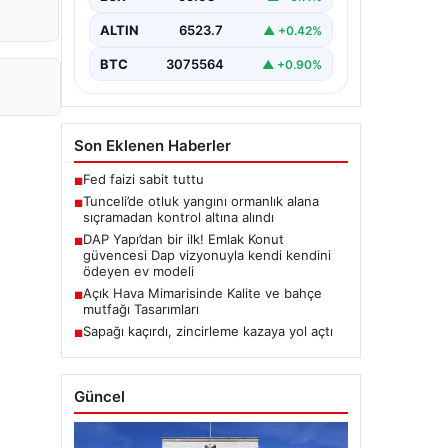
Karyemez köyleri arasında bulunan
otlaklık bölgede henüz
ALTIN
6523.7
▲ +0.42%
belirlenemeyen bir nedenle…
BTC
3075564
▲ +0.90%
Son Eklenen Haberler
Fed faizi sabit tuttu
■
Tunceli’de otluk yangını ormanlık alana
■
sıçramadan kontrol altına alındı
DAP Yapı’dan bir ilk! Emlak Konut
■
güvencesi Dap vizyonuyla kendi kendini
ödeyen ev modeli
Açık Hava Mimarisinde Kalite ve bahçe
■
mutfağı Tasarımları
Sapağı kaçırdı, zincirleme kazaya yol açtı
■
Güncel