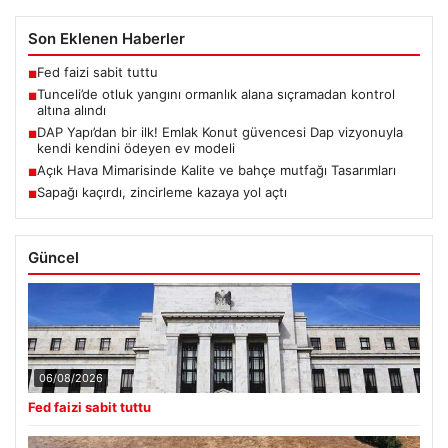
Son Eklenen Haberler
Fed faizi sabit tuttu
■
Tunceli’de otluk yangını ormanlık alana sıçramadan kontrol
■
altına alındı
DAP Yapı’dan bir ilk! Emlak Konut güvencesi Dap vizyonuyla
■
kendi kendini ödeyen ev modeli
Açık Hava Mimarisinde Kalite ve bahçe mutfağı Tasarımları
■
Sapağı kaçırdı, zincirleme kazaya yol açtı
■
Güncel
06/08/2026
Fed faizi sabit tuttu