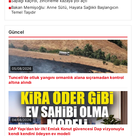
Sapağı kaçırdı, zincirleme kazaya yol açtı
■
Bakan Memişoğlu: Anne Sütü, Hayata Sağlıklı Başlangıcın
■
Temel Taşıdır
Güncel
05/08/2026
Tunceli’de otluk yangını ormanlık alana sıçramadan kontrol
altına alındı
04/08/2026
DAP Yapı’dan bir ilk! Emlak Konut güvencesi Dap vizyonuyla
kendi kendini ödeyen ev modeli