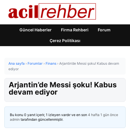
Güncel Haberler
Firma Rehberi
Forum
Çerez Politikası
Ana sayfa
›
Forumlar
›
Finans
›
Arjantin’de Messi şoku! Kabus devam
ediyor
Arjantin’de Messi şoku! Kabus
devam ediyor
Bu konu 0 yanıt içerir, 1 izleyen vardır ve en son
4 hafta 1 gün önce
admin
tarafından güncellenmiştir.