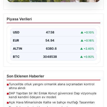
04.08.2026
DAP Yapı’dan bir ilk! Emlak Konut
Piyasa Verileri
güvencesi Dap vizyonuyla kendi
kendini ödeyen ev modeli
USD
47.58
▲ +0.10%
EUR
54.94
▲ +0.16%
ALTIN
6380.6
▲ +2.40%
BTC
3048538
▲ +0.92%
Son Eklenen Haberler
Tunceli’de otluk yangını ormanlık alana sıçramadan kontrol
■
altına alındı
DAP Yapı’dan bir ilk! Emlak Konut güvencesi Dap vizyonuyla
■
kendi kendini ödeyen ev modeli
Açık Hava Mimarisinde Kalite ve bahçe mutfağı Tasarımları
■