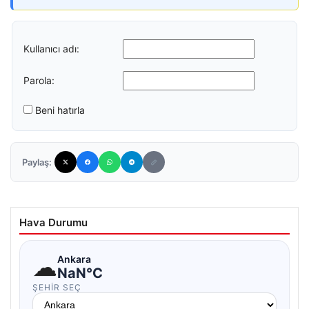
Kullanıcı adı:
Parola:
Beni hatırla
Paylaş:
Hava Durumu
☁
Ankara
NaN°C
ŞEHIR SEÇ