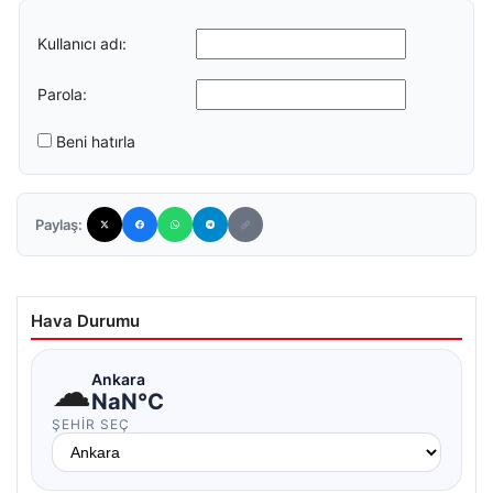
Kullanıcı adı:
Parola:
Beni hatırla
Paylaş:
Hava Durumu
☁
Ankara
NaN°C
ŞEHIR SEÇ