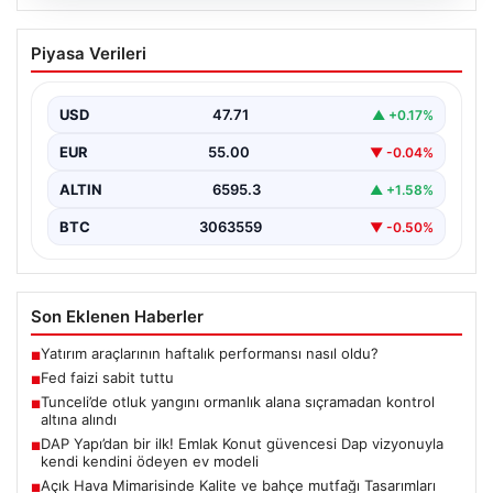
06.08.2026
Fed faizi sabit tuttu
Piyasa Verileri
USD
47.71
▲ +0.17%
EUR
55.00
▼ -0.04%
ALTIN
6595.3
▲ +1.58%
BTC
3063559
▼ -0.50%
Son Eklenen Haberler
Yatırım araçlarının haftalık performansı nasıl oldu?
■
Fed faizi sabit tuttu
■
Tunceli’de otluk yangını ormanlık alana sıçramadan kontrol
■
altına alındı
DAP Yapı’dan bir ilk! Emlak Konut güvencesi Dap vizyonuyla
■
kendi kendini ödeyen ev modeli
Açık Hava Mimarisinde Kalite ve bahçe mutfağı Tasarımları
■