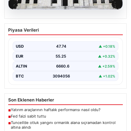
06.08.2026
Fed faizi sabit tuttu
Piyasa Verileri
USD
47.74
▲ +0.18%
EUR
55.25
▲ +0.32%
ALTIN
6660.6
▲ +2.59%
BTC
3094056
▲ +1.02%
Son Eklenen Haberler
Yatırım araçlarının haftalık performansı nasıl oldu?
■
Fed faizi sabit tuttu
■
Tunceli’de otluk yangını ormanlık alana sıçramadan kontrol
■
altına alındı