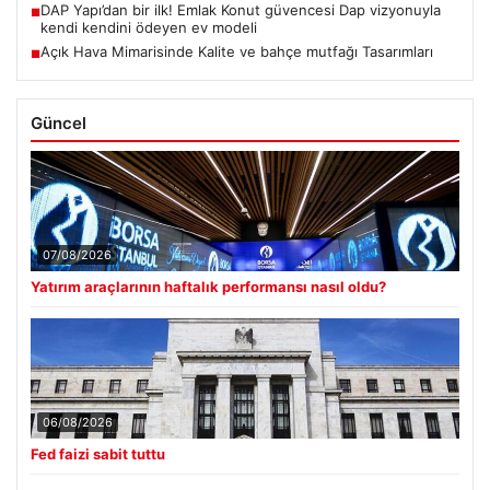
DAP Yapı’dan bir ilk! Emlak Konut güvencesi Dap vizyonuyla
■
kendi kendini ödeyen ev modeli
Açık Hava Mimarisinde Kalite ve bahçe mutfağı Tasarımları
■
Güncel
07/08/2026
Yatırım araçlarının haftalık performansı nasıl oldu?
06/08/2026
Fed faizi sabit tuttu