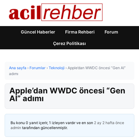
Güncel Haberler
Firma Rehberi
Forum
Çerez Politikası
Ana sayfa
›
Forumlar
›
Teknoloji
›
Apple’dan WWDC öncesi “Gen AI”
adımı
Apple’dan WWDC öncesi “Gen
AI” adımı
Bu konu 0 yanıt içerir, 1 izleyen vardır ve en son
2 ay 2 hafta önce
admin
tarafından güncellenmiştir.