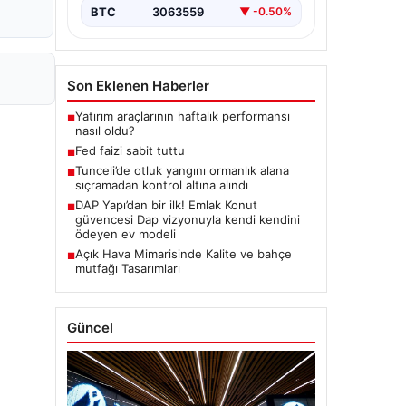
BTC
3063559
▼ -0.50%
Son Eklenen Haberler
Yatırım araçlarının haftalık performansı
■
nasıl oldu?
Fed faizi sabit tuttu
■
Tunceli’de otluk yangını ormanlık alana
■
sıçramadan kontrol altına alındı
DAP Yapı’dan bir ilk! Emlak Konut
■
güvencesi Dap vizyonuyla kendi kendini
ödeyen ev modeli
Açık Hava Mimarisinde Kalite ve bahçe
■
mutfağı Tasarımları
Güncel