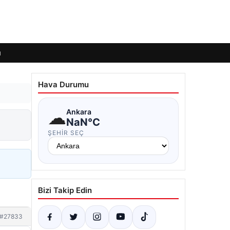
ı
Hava Durumu
☁
Ankara
NaN°C
ŞEHIR SEÇ
Bizi Takip Edin
#27833