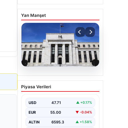
Yan Manşet
06.08.2026
Fed faizi sabit tuttu
Piyasa Verileri
USD
47.71
▲ +0.17%
EUR
55.00
▼ -0.04%
ALTIN
6595.3
▲ +1.58%