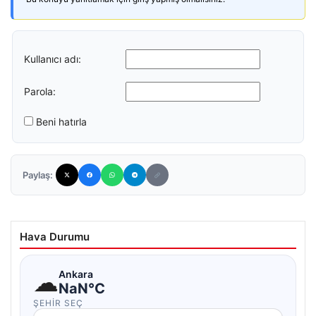
Kullanıcı adı:
Parola:
Beni hatırla
Paylaş:
Hava Durumu
☁
Ankara
NaN°C
ŞEHIR SEÇ