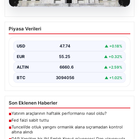
06.08.2026
Fed faizi sabit tuttu
Piyasa Verileri
USD
47.74
▲ +0.18%
EUR
55.25
▲ +0.32%
ALTIN
6660.6
▲ +2.59%
BTC
3094056
▲ +1.02%
Son Eklenen Haberler
Yatırım araçlarının haftalık performansı nasıl oldu?
■
Fed faizi sabit tuttu
■
Tunceli’de otluk yangını ormanlık alana sıçramadan kontrol
■
altına alındı
DAP Yapı’dan bir ilk! Emlak Konut güvencesi Dap vizyonuyla