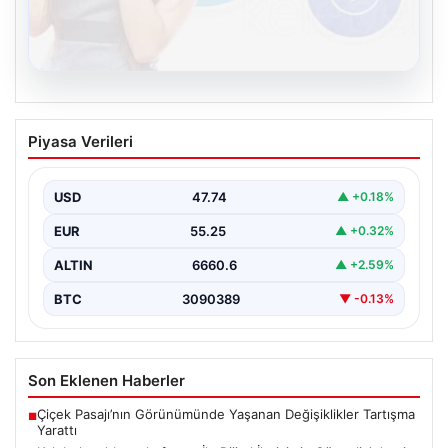
08.08.2026
Kelebek sohbet platformu İle Dijital
Piyasa Verileri
İletişimin Güvenli Adresi Ve Chat
Deneyimi
USD
47.74
▲ +0.18%
İnternet çağında bireylerin seviyeli bir biçimde iletişim
kurması büyük bir hassasiyet taşımaktadır. Günümüzde
EUR
55.25
▲ +0.32%
birçok…
ALTIN
6660.6
▲ +2.59%
BTC
3090389
▼ -0.13%
Son Eklenen Haberler
Çiçek Pasajı’nın Görünümünde Yaşanan Değişiklikler Tartışma
■
Yarattı