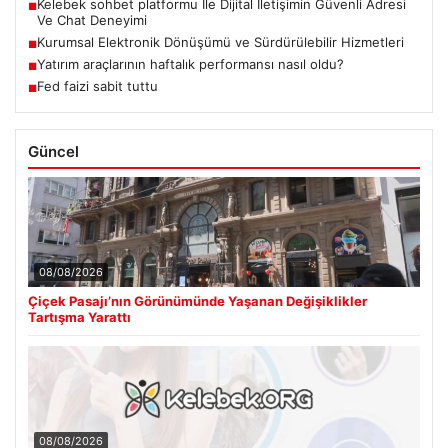
Kelebek sohbet platformu İle Dijital İletişimin Güvenli Adresi
■
Ve Chat Deneyimi
Kurumsal Elektronik Dönüşümü ve Sürdürülebilir Hizmetleri
■
Yatırım araçlarının haftalık performansı nasıl oldu?
■
Fed faizi sabit tuttu
■
Güncel
08/08/2026
Çiçek Pasajı’nın Görünümünde Yaşanan Değişiklikler
Tartışma Yarattı
08/08/2026