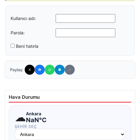
Kullanıcı adı:
Parola:
Beni hatırla
Paylaş:
Hava Durumu
☁
Ankara
NaN°C
ŞEHIR SEÇ